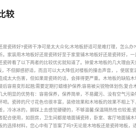
比较
瓷砖好?瓷砖干净可是太大众化;木地板舒适可是难打理，怎么办?
析。家装用木地板好还是瓷砖好至于家里铺木地板好还是瓷砖好，一
还瓷砖看了以下两者的比较优劣就知道了。钟爱木地板的几大理由天
板，不但脚感舒适，而且可以大大降低对楼板的撞击声音，，使居室温
造成太大伤害，但如果是瓷砖的话，会摔得更严重。木地板的缺陷木
后容易变形起翘;需要定期打蜡维护保养;容易被尖锐物体划伤;复合
几大明显的优势有：容易保养，保养简单，不易藏污、没有空气污染
环吧。瓷砖的尺寸花色也很丰富，装修效果和木地板的效果不相上下
，冷冰冰的，脚踩上去感觉硬硬的，不够温馨;保温隔热性也较差;瓷
者配合使用，如厨房，卫生间都是墙面铺瓷砖，卧室、客厅地面铺木
板的选择材料，您心中有了答案了吗?无论是木地板还是瓷砖地板，