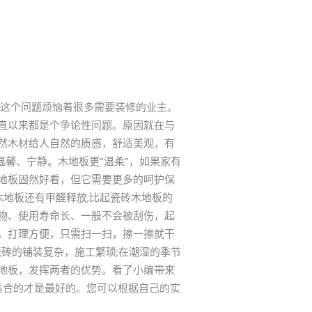
这个问题烦恼着很多需要装修的业主。
直以来都是个争论性问题。原因就在与
然木材给人自然的质感，舒适美观，有
馨、宁静。木地板更“温柔”，如果家有
地板固然好看，但它需要更多的呵护保
木地板还有甲醛释放;比起瓷砖木地板的
物、使用寿命长、一般不会被刮伤，起
，打理方便，只需扫一扫，擦一擦就干
砖的铺装复杂，施工繁琐;在潮湿的季节
地板，发挥两者的优势。看了小编带来
适合的才是最好的。您可以根据自己的实