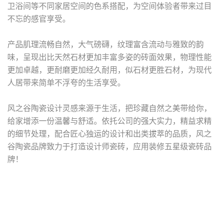
卫浴间等不同家居空间的色系搭配，为空间体验者带来过目
不忘的感官享受。
产品肌理流畅自然，大气磅礴，纹理富含流动与雅致的韵
味，呈现出比天然石材更加丰富多姿的砖面效果，物理性能
更加卓越，更耐磨更加经久耐用，似石材更胜石材，为现代
人居带来简单不浮夸的生活享受。
风之谷陶瓷设计灵感来源于生活，把珍藏自然之美带给你，
给家增添一份温馨与舒适。依托公司的强大实力，精益求精
的细节处理，配合匠心独运的设计和出类拔萃的品质，
风之
谷陶瓷
品牌致力于打造设计师瓷砖，应用装修五星级瓷砖品
牌！